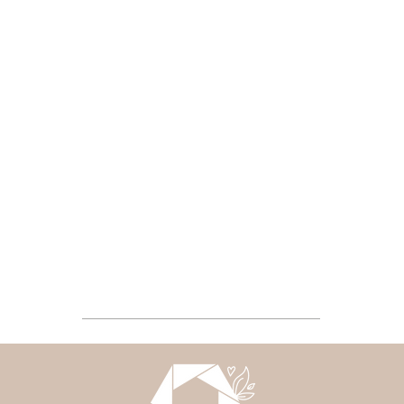
osphäre entstehen ruhige, natürliche Bilder, die eure er
festhalten.
uer Baby eine Auswahl an Outfits, einen Moseskorb sowie D
ma stehen auf Wunsch Shootingkleider zum Ausleihen bere
nerungen an eine ganz besondere, leise Zeit – ehrlich, war
Newborn Shooting ab 449,00 Euro
sive MWSt., Shooting-Outfits Mama + Baby, Moseskorb, Decken, alle
jetzt Anfragen